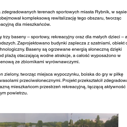
a zdegradowanych terenach sportowych miasta Rybnik, w sąsie
t obejmował kompleksową rewitalizację tego obszaru, tworząc
eacyjną dla mieszkańców.
 trzy baseny – sportowy, rekreacyjny oraz dla małych dzieci – 
dszych. Zaprojektowano budynki zaplecza z szatniami, obiekt 
hnologiczny. Baseny są ogrzewane energią słoneczną dzięki
d plażą otaczającą wodne atrakcje, a całość wyposażono w
senową ze zbiornikami wyrównawczymi.
n zielony, tworząc miejsca wypoczynku, boiska do gry w piłkę
parasolami przeciwsłonecznymi. Projekt przekształcił zdegrado
yjazną mieszkańcom przestrzeń rekreacyjną, łączącą aktywność
żym powietrzu.