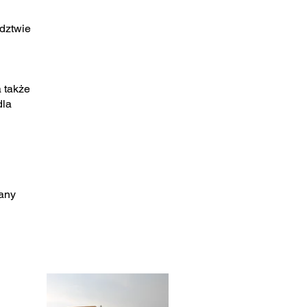
dztwie
a także
dla
wany